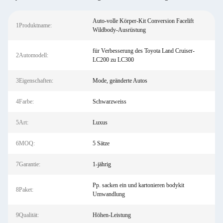
Auto-volle Körper-Kit Conversion Facelift
1Produktname:
Wildbody-Ausrüstung
für Verbesserung des Toyota Land Cruiser-
2Automodell:
LC200 zu LC300
3Eigenschaften:
Mode, geänderte Autos
4Farbe:
Schwarzweiss
5Art:
Luxus
6MOQ:
5 Sätze
7Garantie:
1-jährig
Pp. sacken ein und kartonieren bodykit
8Paket:
Umwandlung
9Qualität:
Höhen-Leistung