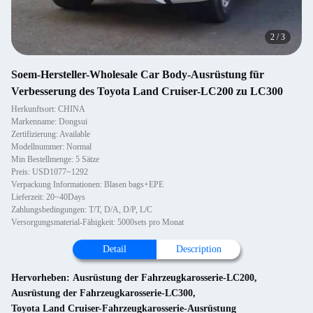
2
/
3
Soem-Hersteller-Wholesale Car Body-Ausrüstung für
Verbesserung des Toyota Land Cruiser-LC200 zu LC300
Herkunftsort: CHINA
Markenname: Dongsui
Zertifizierung: Available
Modellnummer: Normal
Min Bestellmenge: 5 Sätze
Preis: USD1077~1292
Verpackung Informationen: Blasen bags+EPE
Lieferzeit: 20~40Days
Zahlungsbedingungen: T/T, D/A, D/P, L/C
Versorgungsmaterial-Fähigkeit: 5000sets pro Monat
Detail
Description
Hervorheben:
Ausrüstung der Fahrzeugkarosserie-LC200
,
Ausrüstung der Fahrzeugkarosserie-LC300
,
Toyota Land Cruiser-Fahrzeugkarosserie-Ausrüstung