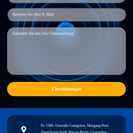
Einreichungen
Nr. 1389, Oststraße Guangchen, Maogang-Dorf,
Zhongluotan-Stadt, Baiyun-Bezirk, Guangzhou,