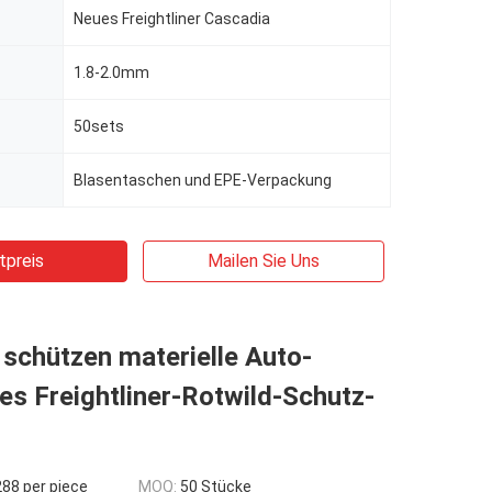
Neues Freightliner Cascadia
1.8-2.0mm
50sets
Blasentaschen und EPE-Verpackung
tpreis
Mailen Sie Uns
 schützen materielle Auto-
es Freightliner-Rotwild-Schutz-
88 per piece
MOQ:
50 Stücke