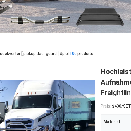
sselwörter [ pickup deer guard ] Spiel
100
produits.
Hochleist
Aufnahme
Freightli
Preis:
$438/SET
Material