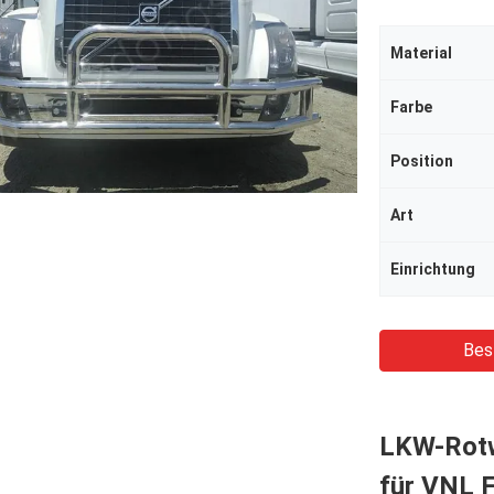
Material
Farbe
Position
Art
Einrichtung
Bes
LKW-Rotw
für VNL F