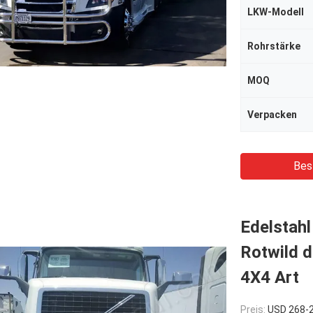
LKW-Modell
Rohrstärke
MOQ
Verpacken
Bes
Edelstahl
Rotwild d
4X4 Art
Preis:
USD 268-2