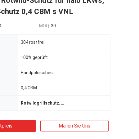
 Rotwild-Schutz für halb LKWs,
Schutz 0,4 CBM s VNL
0
MOQ:
30
304 rostfrei
100% geprüft
Handpolnisches
0,4 CBM
Rotwildgrillschutz
,
Aufnahmenrotwildschutz
tpreis
Mailen Sie Uns