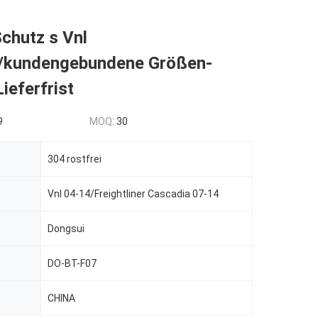
chutz s Vnl
/kundengebundene Größen-
ieferfrist
9
MOQ:
30
304 rostfrei
Vnl 04-14/Freightliner Cascadia 07-14
Dongsui
DO-BT-F07
CHINA