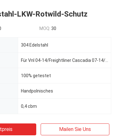
stahl-LKW-Rotwild-Schutz
0
MOQ:
30
304 Edelstahl
Für Vnl 04-14/Freightliner Cascadia 07-14/Pinnacle 07-14/Peterbilt 386/587/Kenworth T660/Internation
100% getestet
Handpolnisches
0,4 cbm
tpreis
Mailen Sie Uns