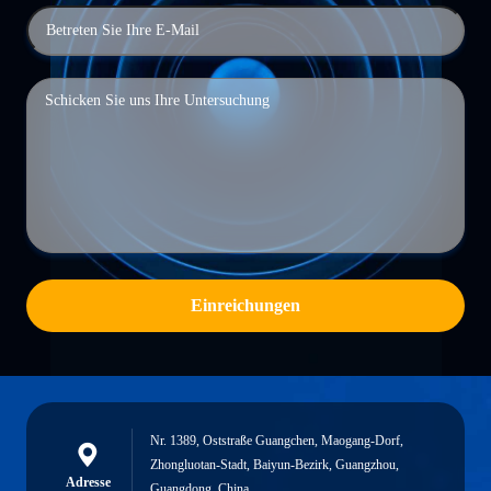
Einreichungen
Nr. 1389, Oststraße Guangchen, Maogang-Dorf,
Zhongluotan-Stadt, Baiyun-Bezirk, Guangzhou,
Adresse
Guangdong, China