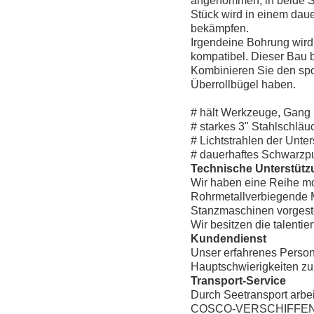
angenommen, in beide Sei
Stück wird in einem daue
bekämpfen.
Irgendeine Bohrung wird 
kompatibel. Dieser Bau bl
Kombinieren Sie den spo
Überrollbügel haben.
# hält Werkzeuge, Gang 
# starkes 3" Stahlschläu
# Lichtstrahlen der Unte
# dauerhaftes Schwarzp
Technische Unterstütz
Wir haben eine Reihe m
Rohrmetallverbiegende 
Stanzmaschinen vorgeste
Wir besitzen die talentie
Kundendienst
Unser erfahrenes Persona
Hauptschwierigkeiten zu 
Transport-Service
Durch Seetransport arbei
COSCO-VERSCHIFFEN 