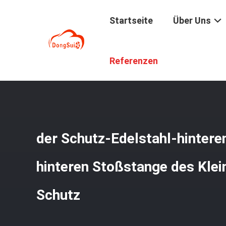
Startseite
Über Uns
Startseite
/
Produkte
/
Schutz Der Hinteren Stoßstange
Referenzen
der Schutz-Edelstahl-hintere
hinteren Stoßstange des Kle
Schutz