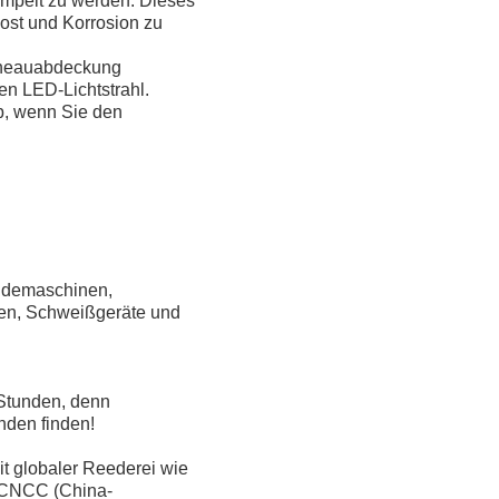
empelt zu werden. Dieses
ost und Korrosion zu
Tonneauabdeckung
nen LED-Lichtstrahl.
b, wenn Sie den
eidemaschinen,
en, Schweißgeräte und
 Stunden, denn
nden finden!
it globaler Reederei wie
CNCC (China-