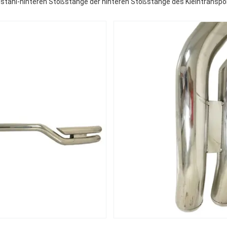
stahl-hinteren Stoßstange der hinteren Stoßstange des Kleintransp