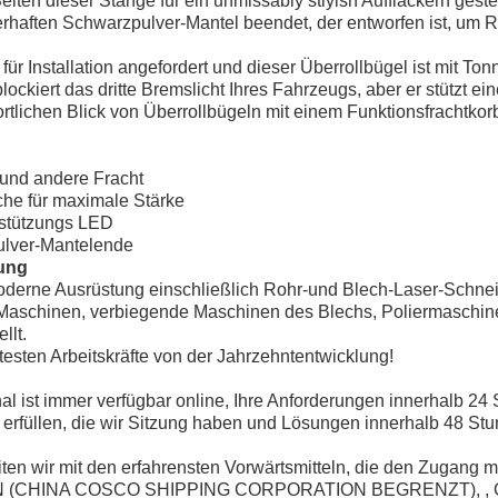
ten dieser Stange für ein unmissably stlyish Aufflackern gest
rhaften Schwarzpulver-Mantel beendet, der entworfen ist, um R
für Installation angefordert und dieser Überrollbügel ist mit 
ockiert das dritte Bremslicht Ihres Fahrzeugs, aber er stützt ei
rtlichen Blick von Überrollbügeln mit einem Funktionsfrachtkor
und andere Fracht
che für maximale Stärke
rstützungs LED
ulver-Mantelende
ung
oderne Ausrüstung einschließlich Rohr-und Blech-Laser-Schn
Maschinen, verbiegende Maschinen des Blechs, Poliermaschin
llt.
rtesten Arbeitskräfte von der Jahrzehntentwicklung!
l ist immer verfügbar online, Ihre Anforderungen innerhalb 24
erfüllen, die wir Sitzung haben und Lösungen innerhalb 48 Stu
ten wir mit den erfahrensten Vorwärtsmitteln, die den Zugang m
(CHINA COSCO SHIPPING CORPORATION BEGRENZT), , 