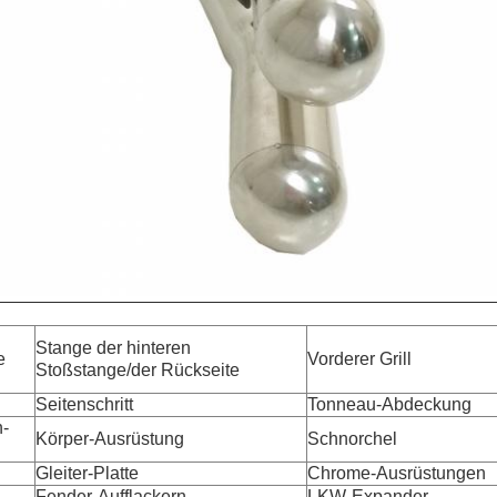
Stange der hinteren
e
Vorderer Grill
Stoßstange/der Rückseite
Seitenschritt
Tonneau-Abdeckung
h-
Körper-Ausrüstung
Schnorchel
Gleiter-Platte
Chrome-Ausrüstungen
Fender-Aufflackern
LKW-Expander