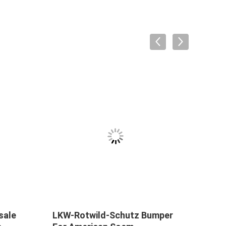
Geschweißter Rotwild-Schutz
Silberner Auft