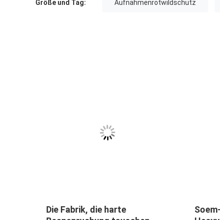
Größe und Tag:
Aufnahmenrotwildschutz
Soem-Hersteller Wholesale
LKW-Rotwild-S