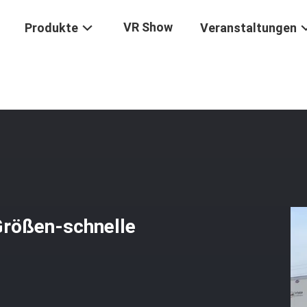
VR Show
Produkte
Veranstaltungen
chutz S Vnl Standard/kundengebundene Größen-Schnelle Lieferfrist
rößen-schnelle