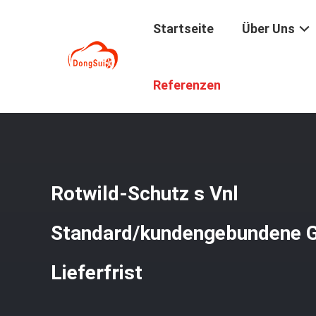
Startseite
Über Uns
Startseite
/
Produkte
/
LKW-Rotwild-Schutz
/
Rotwild-S
Referenzen
Rotwild-Schutz s Vnl
Standard/kundengebundene G
Lieferfrist