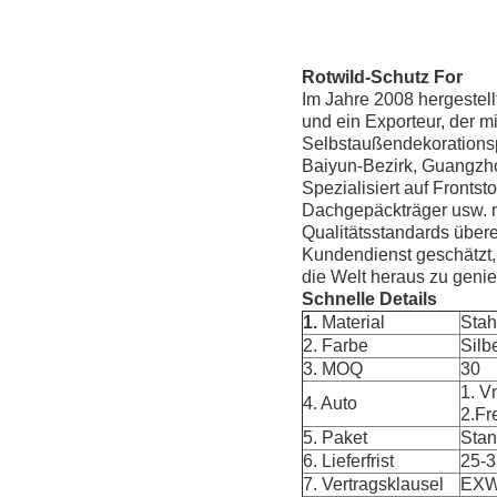
Rotwild-Schutz For
Im Jahre 2008 hergestell
und ein Exporteur, der mi
Selbstaußendekorations
Baiyun-Bezirk, Guangzh
Spezialisiert auf Frontst
Dachgepäckträger usw. m
Qualitätsstandards übere
Kundendienst geschätzt,
die Welt heraus zu geni
Schnelle Details
1.
Material
Stah
2. Farbe
Silb
3. MOQ
30
1. V
4. Auto
2.Fr
5. Paket
Stan
6. Lieferfrist
25-
7. Vertragsklausel
EXW