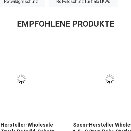
Rotwildgrillschutz
Rotwildschutz für halb LKWs
EMPFOHLENE PRODUKTE
chutz Bumper
304 Edelstahl-LKW-Rotwild-