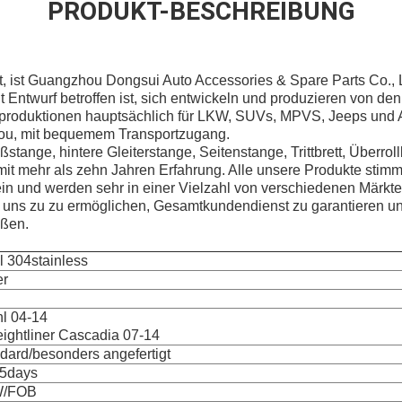
PRODUKT-BESCHREIBUNG
t, ist Guangzhou Dongsui Auto Accessories & Spare Parts Co., L
t Entwurf betroffen ist, sich entwickeln und produzieren von den
produktionen hauptsächlich für LKW, SUVs, MPVS, Jeeps und 
ou, mit bequemem Transportzugang.
oßstange, hintere Gleiterstange, Seitenstange, Trittbrett, Überrol
it mehr als zehn Jahren Erfahrung. Alle unsere Produkte stimme
in und werden sehr in einer Vielzahl von verschiedenen Märkte
 uns zu zu ermöglichen, Gesamtkundendienst zu garantieren un
eßen.
l 304stainless
er
nl 04-14
eightliner Cascadia 07-14
dard/besonders angefertigt
35days
/FOB