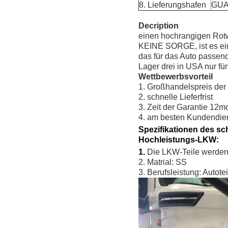
8. Lieferungshafen
GU
Decription
einen hochrangigen Rotwi
KEINE SORGE, ist es ein 
das für das Auto passend i
Lager drei in USA nur fü
Wettbewerbsvorteil
1. Großhandelspreis der 
2. schnelle Lieferfrist
3. Zeit der Garantie 12m
4. am besten Kundendie
Spezifikationen des s
Hochleistungs-LKW:
1.
Die LKW-Teile werden 
2. Matrial: SS
3. Berufsleistung: Autot