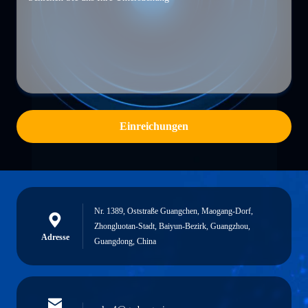
Einreichungen
Nr. 1389, Oststraße Guangchen, Maogang-Dorf,
Zhongluotan-Stadt, Baiyun-Bezirk, Guangzhou,
Adresse
Guangdong, China