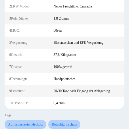
2LKW-Modell:
Neues Freightliner Cascadia
3Rohr-Stärke:
1.8-2.0mm
4MOQ:
50sets
5Verpackung:
Blasentaschen und EPE-Verpackung
6Gewicht:
37,8 Kilogramm
7Qualität:
100% geprüft
8Technologie:
Handpolnisches
9Lieferfrist:
20-30 Tage nach Eingang der Ablagerung
10CBM/SET:
0,4 cbm²
Tags:
Aufnahmenrotwildschutz
Rotwildgrillschutz