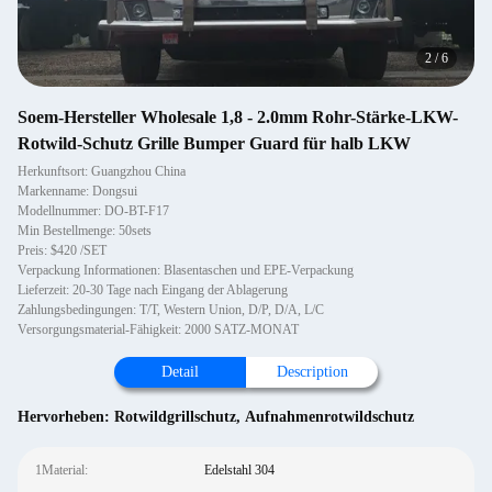
2
/
6
Soem-Hersteller Wholesale 1,8 - 2.0mm Rohr-Stärke-LKW-
Rotwild-Schutz Grille Bumper Guard für halb LKW
Herkunftsort: Guangzhou China
Markenname: Dongsui
Modellnummer: DO-BT-F17
Min Bestellmenge: 50sets
Preis: $420 /SET
Verpackung Informationen: Blasentaschen und EPE-Verpackung
Lieferzeit: 20-30 Tage nach Eingang der Ablagerung
Zahlungsbedingungen: T/T, Western Union, D/P, D/A, L/C
Versorgungsmaterial-Fähigkeit: 2000 SATZ-MONAT
Detail
Description
Hervorheben:
Rotwildgrillschutz
,
Aufnahmenrotwildschutz
1Material:
Edelstahl 304