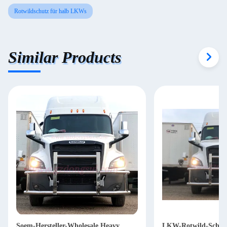
Rotwildschutz für halb LKWs
Similar Products
Soem-Hersteller-Wholesale Heavy
LKW-Rotwild-Schut