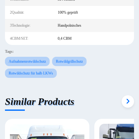
2Qualität:
100% geprüft
3Technologie:
Handpolnisches
4CBM/SET:
0,4 CBM
Tags:
Aufnahmenrotwildschutz
Rotwildgrillschutz
Rotwildschutz für halb LKWs
Similar Products