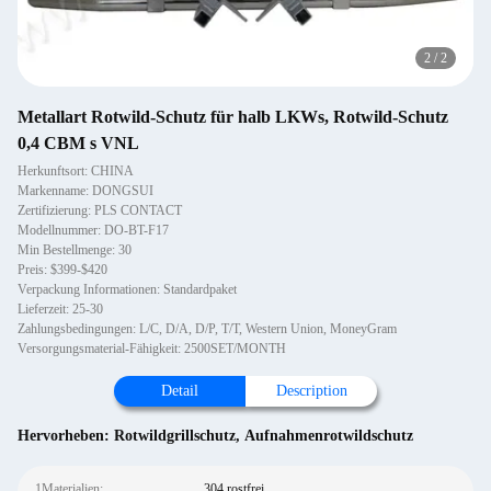
2
/
2
Metallart Rotwild-Schutz für halb LKWs, Rotwild-Schutz
0,4 CBM s VNL
Herkunftsort: CHINA
Markenname: DONGSUI
Zertifizierung: PLS CONTACT
Modellnummer: DO-BT-F17
Min Bestellmenge: 30
Preis: $399-$420
Verpackung Informationen: Standardpaket
Lieferzeit: 25-30
Zahlungsbedingungen: L/C, D/A, D/P, T/T, Western Union, MoneyGram
Versorgungsmaterial-Fähigkeit: 2500SET/MONTH
Detail
Description
Hervorheben:
Rotwildgrillschutz
,
Aufnahmenrotwildschutz
1Materialien:
304 rostfrei