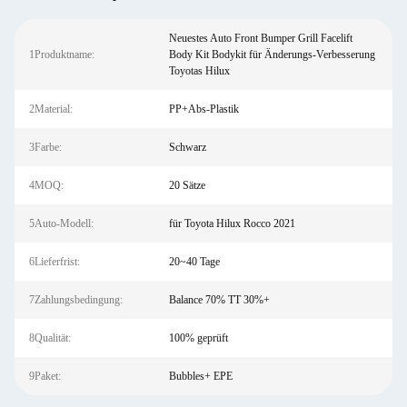
Neuestes Auto Front Bumper Grill Facelift
1Produktname:
Body Kit Bodykit für Änderungs-Verbesserung
Toyotas Hilux
2Material:
PP+Abs-Plastik
3Farbe:
Schwarz
4MOQ:
20 Sätze
5Auto-Modell:
für Toyota Hilux Rocco 2021
6Lieferfrist:
20~40 Tage
7Zahlungsbedingung:
Balance 70% TT 30%+
8Qualität:
100% geprüft
9Paket:
Bubbles+ EPE