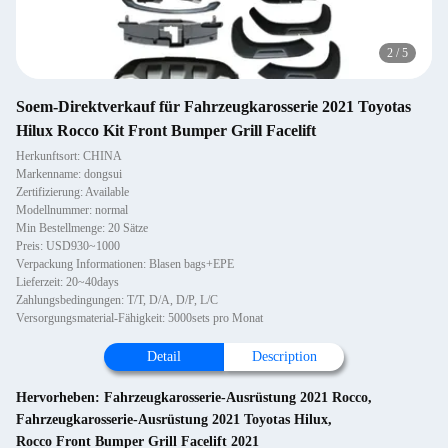
2
/
5
Soem-Direktverkauf für Fahrzeugkarosserie 2021 Toyotas
Hilux Rocco Kit Front Bumper Grill Facelift
Herkunftsort: CHINA
Markenname: dongsui
Zertifizierung: Available
Modellnummer: normal
Min Bestellmenge: 20 Sätze
Preis: USD930~1000
Verpackung Informationen: Blasen bags+EPE
Lieferzeit: 20~40days
Zahlungsbedingungen: T/T, D/A, D/P, L/C
Versorgungsmaterial-Fähigkeit: 5000sets pro Monat
Detail
Description
Hervorheben:
Fahrzeugkarosserie-Ausrüstung 2021 Rocco
,
Fahrzeugkarosserie-Ausrüstung 2021 Toyotas Hilux
,
Rocco Front Bumper Grill Facelift 2021