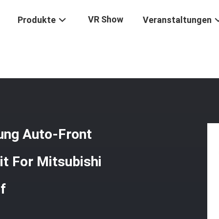
VR Show
Produkte
Veranstaltungen
/
Gewohnheit Heben Verbesserung Auto-Front Bumper Grill Facelift Bod
ung Auto-Front
it For Mitsubishi
f