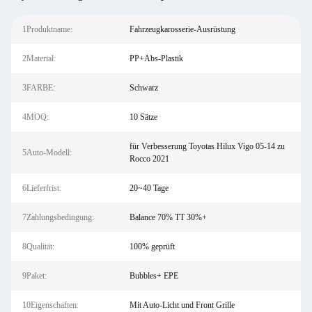
1Produktname:
Fahrzeugkarosserie-Ausrüstung
2Material:
PP+Abs-Plastik
3FARBE:
Schwarz
4MOQ:
10 Sätze
für Verbesserung Toyotas Hilux Vigo 05-14 zu
5Auto-Modell:
Rocco 2021
6Lieferfrist:
20~40 Tage
7Zahlungsbedingung:
Balance 70% TT 30%+
8Qualität:
100% geprüft
9Paket:
Bubbles+ EPE
10Eigenschaften:
Mit Auto-Licht und Front Grille