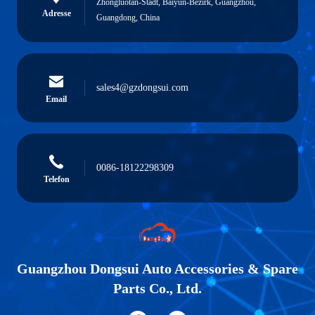
Zhongluotan-Stadt, Baiyun-Bezirk, Guangzhou,
Adresse
Guangdong, China
sales4@gzdongsui.com
Email
0086-18122298309
Telefon
Guangzhou Dongsui Auto Accessories & Spare
Parts Co., Ltd.