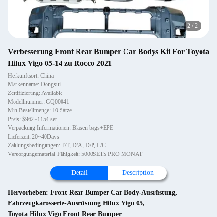
2
/
2
Verbesserung Front Rear Bumper Car Bodys Kit For Toyota
Hilux Vigo 05-14 zu Rocco 2021
Herkunftsort: China
Markenname: Dongsui
Zertifizierung: Available
Modellnummer: GQ00041
Min Bestellmenge: 10 Sätze
Preis: $962~1154 set
Verpackung Informationen: Blasen bags+EPE
Lieferzeit: 20~40Days
Zahlungsbedingungen: T/T, D/A, D/P, L/C
Versorgungsmaterial-Fähigkeit: 5000SETS PRO MONAT
Detail
Description
Hervorheben:
Front Rear Bumper Car Body-Ausrüstung
,
Fahrzeugkarosserie-Ausrüstung Hilux Vigo 05
,
Toyota Hilux Vigo Front Rear Bumper