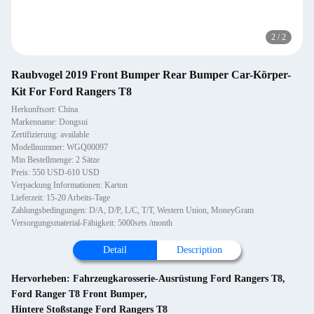
2
/
2
Raubvogel 2019 Front Bumper Rear Bumper Car-Körper-
Kit For Ford Rangers T8
Herkunftsort: China
Markenname: Dongsui
Zertifizierung: available
Modellnummer: WGQ00097
Min Bestellmenge: 2 Sätze
Preis: 550 USD-610 USD
Verpackung Informationen: Karton
Lieferzeit: 15-20 Arbeits-Tage
Zahlungsbedingungen: D/A, D/P, L/C, T/T, Western Union, MoneyGram
Versorgungsmaterial-Fähigkeit: 5000sets /month
Detail
Description
Hervorheben:
Fahrzeugkarosserie-Ausrüstung Ford Rangers T8
,
Ford Ranger T8 Front Bumper
,
Hintere Stoßstange Ford Rangers T8