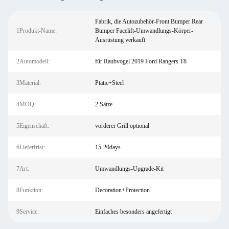
Fabrik, die Autozubehör-Front Bumper Rear
1Produkt-Name:
Bumper Facelift-Umwandlungs-Körper-
Ausrüstung verkauft
2Automodell:
für Raubvogel 2019 Ford Rangers T8
3Material:
Ptatic+Steel
4MOQ:
2 Sätze
5Eigenschaft:
vorderer Grill optional
6Lieferfrist:
15-20days
7Art:
Umwandlungs-Upgrade-Kit
8Funktion:
Decoration+Protection
9Service:
Einfaches besonders angefertigt