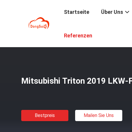
Startseite
Über Uns
Startseite
/
Produkte
/
LKW-Fender-Aufflackern
/
Mitsub
Referenzen
Mitsubishi Triton 2019 LKW-
Bestpreis
Mailen Sie Uns