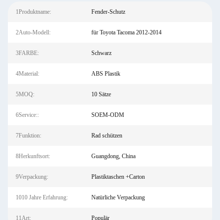
1Produktname:
Fender-Schutz
2Auto-Modell:
für Toyota Tacoma 2012-2014
3FARBE:
Schwarz
4Material:
ABS Plastik
5MOQ:
10 Sätze
6Service::
SOEM-ODM
7Funktion:
Rad schützen
8Herkunftsort:
Guangdong, China
9Verpackung:
Plastiktaschen +Carton
1010 Jahre Erfahrung:
Natürliche Verpackung
11Art:
Populär