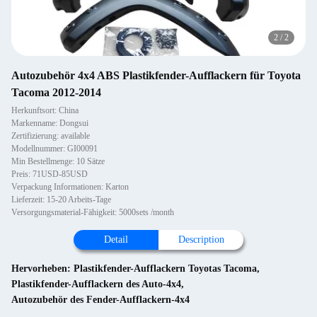
2
/
2
Autozubehör 4x4 ABS Plastikfender-Aufflackern für Toyota
Tacoma 2012-2014
Herkunftsort: China
Markenname: Dongsui
Zertifizierung: available
Modellnummer: GI00091
Min Bestellmenge: 10 Sätze
Preis: 71USD-85USD
Verpackung Informationen: Karton
Lieferzeit: 15-20 Arbeits-Tage
Versorgungsmaterial-Fähigkeit: 5000sets /month
Detail
Description
Hervorheben:
Plastikfender-Aufflackern Toyotas Tacoma
,
Plastikfender-Aufflackern des Auto-4x4
,
Autozubehör des Fender-Aufflackern-4x4