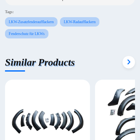
Tags:
LKW-Zusatzfenderaufflackern
LKW-Radaufflackern
Fenderschutz für LKWs
Similar Products