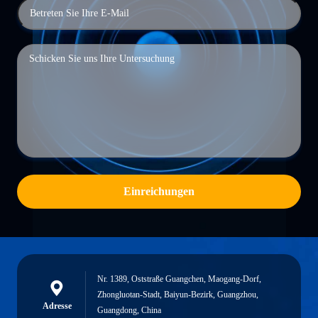
Einreichungen
Nr. 1389, Oststraße Guangchen, Maogang-Dorf,
Zhongluotan-Stadt, Baiyun-Bezirk, Guangzhou,
Adresse
Guangdong, China