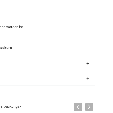
en worden ist
lackern
-Verpackungs-