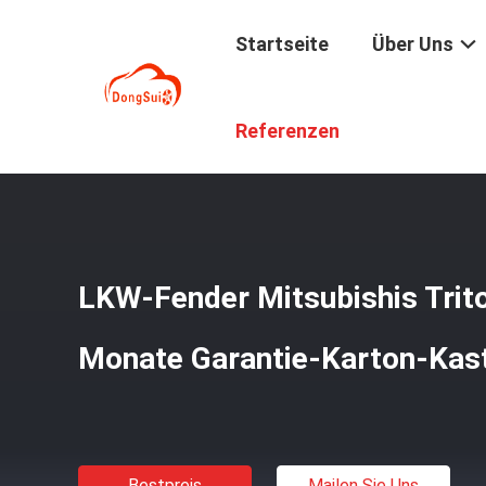
Startseite
Über Uns
Startseite
/
Produkte
/
LKW-Fender-Aufflackern
/
LKW-Fe
Referenzen
LKW-Fender Mitsubishis Trito
Monate Garantie-Karton-Kas
Bestpreis
Mailen Sie Uns