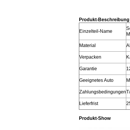
Produkt-Beschreibung
S
Einzelteil-Name
M
Material
A
Verpacken
K
Garantie
1
Geeignetes Auto
M
Zahlungsbedingungen
T
Lieferfrist
2
Produkt-Show