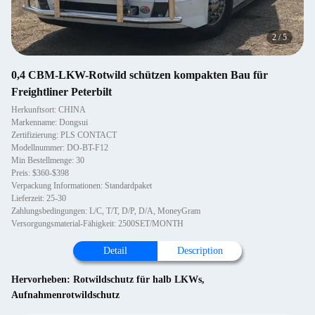
2
/
5
0,4 CBM-LKW-Rotwild schützen kompakten Bau für
Freightliner Peterbilt
Herkunftsort: CHINA
Markenname: Dongsui
Zertifizierung: PLS CONTACT
Modellnummer: DO-BT-F12
Min Bestellmenge: 30
Preis: $360-$398
Verpackung Informationen: Standardpaket
Lieferzeit: 25-30
Zahlungsbedingungen: L/C, T/T, D/P, D/A, MoneyGram
Versorgungsmaterial-Fähigkeit: 2500SET/MONTH
Detail
Description
Hervorheben:
Rotwildschutz für halb LKWs
,
Aufnahmenrotwildschutz