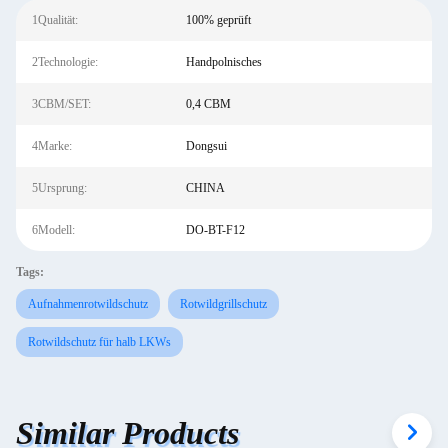
1Qualität:
100% geprüft
2Technologie:
Handpolnisches
3CBM/SET:
0,4 CBM
4Marke:
Dongsui
5Ursprung:
CHINA
6Modell:
DO-BT-F12
Tags:
Aufnahmenrotwildschutz
Rotwildgrillschutz
Rotwildschutz für halb LKWs
Similar Products