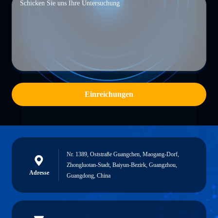
Einreichungen
Nr. 1389, Oststraße Guangchen, Maogang-Dorf,
Zhongluotan-Stadt, Baiyun-Bezirk, Guangzhou,
Adresse
Guangdong, China