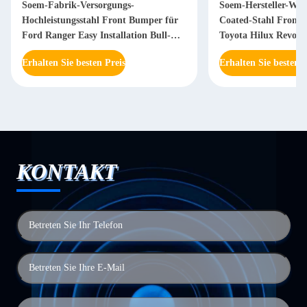
Soem-Fabrik-Versorgungs-
Soem-Hersteller-Who
Hochleistungsstahl Front Bumper für
Coated-Stahl Front 
Ford Ranger Easy Installation Bull-
Toyota Hilux Revo V
Stange
Np 300 D40
Erhalten Sie besten Preis
Erhalten Sie besten P
KONTAKT