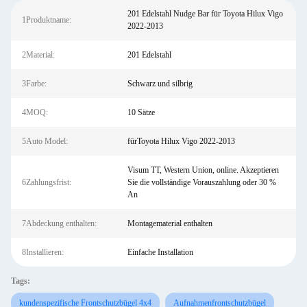
201 Edelstahl Nudge Bar für Toyota Hilux Vigo
1Produktname:
2022-2013
2Material:
201 Edelstahl
3Farbe:
Schwarz und silbrig
4MOQ:
10 Sätze
5Auto Model:
fürToyota Hilux Vigo 2022-2013
Visum TT, Western Union, online. Akzeptieren
6Zahlungsfrist:
Sie die vollständige Vorauszahlung oder 30 %
An
7Abdeckung enthalten:
Montagematerial enthalten
8Installieren:
Einfache Installation
Tags:
kundenspezifische Frontschutzbügel 4x4
Aufnahmenfrontschutzbügel