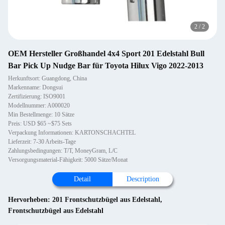
2
/
2
OEM Hersteller Großhandel 4x4 Sport 201 Edelstahl Bull
Bar Pick Up Nudge Bar für Toyota Hilux Vigo 2022-2013
Herkunftsort: Guangdong, China
Markenname: Dongsui
Zertifizierung: ISO9001
Modellnummer: A000020
Min Bestellmenge: 10 Sätze
Preis: USD $65 ~$75 Sets
Verpackung Informationen: KARTONSCHACHTEL
Lieferzeit: 7-30 Arbeits-Tage
Zahlungsbedingungen: T/T, MoneyGram, L/C
Versorgungsmaterial-Fähigkeit: 5000 Sätze/Monat
Detail
Description
Hervorheben:
201 Frontschutzbügel aus Edelstahl
,
Frontschutzbügel aus Edelstahl