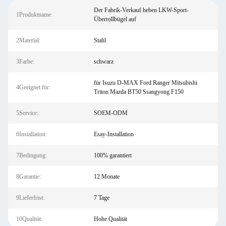
Der Fabrik-Verkauf heben LKW-Sport-
1Produktname:
Überrollbügel auf
2Material:
Stahl
3Farbe:
schwarz
für Isuzu D-MAX Ford Ranger Mitsubishi
4Geeignet für:
Triton Mazda BT50 Ssangyong F150
5Service:
SOEM-ODM
6Installation:
Esay-Installation
7Bedingung:
100% garantiert
8Garantie:
12 Monate
9Lieferfrist:
7 Tage
10Qualität:
Hohe Qualität