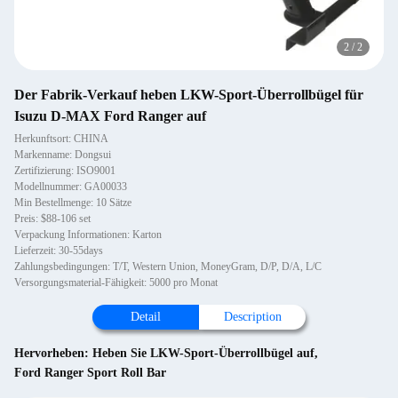
2
/
2
Der Fabrik-Verkauf heben LKW-Sport-Überrollbügel für
Isuzu D-MAX Ford Ranger auf
Herkunftsort: CHINA
Markenname: Dongsui
Zertifizierung: ISO9001
Modellnummer: GA00033
Min Bestellmenge: 10 Sätze
Preis: $88-106 set
Verpackung Informationen: Karton
Lieferzeit: 30-55days
Zahlungsbedingungen: T/T, Western Union, MoneyGram, D/P, D/A, L/C
Versorgungsmaterial-Fähigkeit: 5000 pro Monat
Detail
Description
Hervorheben:
Heben Sie LKW-Sport-Überrollbügel auf
,
Ford Ranger Sport Roll Bar