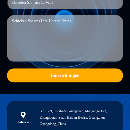
Einreichungen
Nr. 1389, Oststraße Guangchen, Maogang-Dorf,
Zhongluotan-Stadt, Baiyun-Bezirk, Guangzhou,
Adresse
Guangdong, China