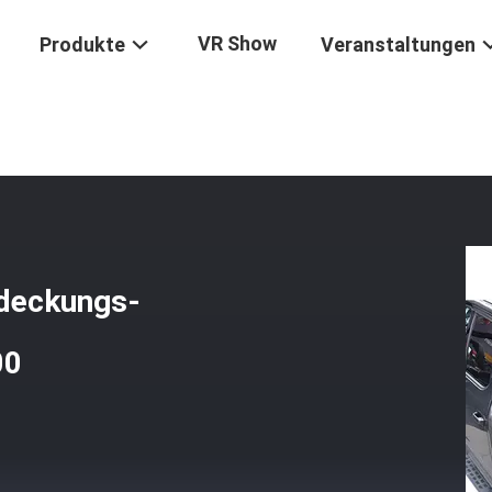
VR Show
Produkte
Veranstaltungen
iehbare Ram Tonneau-Abdeckungs-Kleintransporter-Zusätze 1500
deckungs-
00