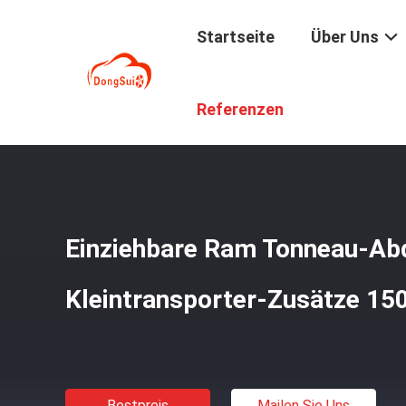
Startseite
Über Uns
Startseite
/
Produkte
/
Tonneau-Bett-Abdeckung
/
Einz
Referenzen
Einziehbare Ram Tonneau-Ab
Kleintransporter-Zusätze 15
Bestpreis
Mailen Sie Uns