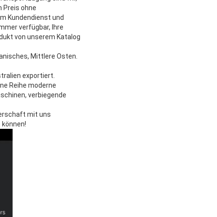
n Preis ohne
tem Kundendienst und
mmer verfügbar, Ihre
rodukt von unserem Katalog
nisches, Mittlere Osten.
ralien exportiert.
eine Reihe moderne
schinen, verbiegende
erschaft mit uns
n können!