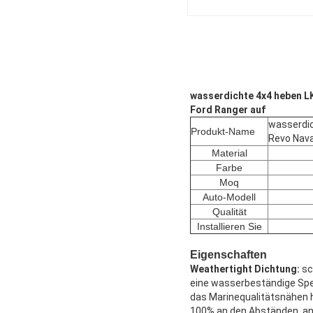
wasserdichte 4x4 heben L
Ford Ranger auf
wasserdic
Produkt-Name
Revo Nava
Material
Farbe
Moq
Auto-Modell
Qualität
Installieren Sie
Eigenschaften
Weathertight Dichtung:
sc
eine wasserbeständige Spe
das Marinequalitätsnähen h
100% an den Abständen, an