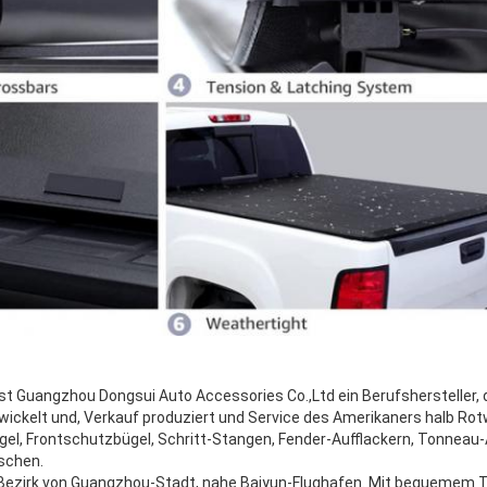
ist Guangzhou Dongsui Auto Accessories Co.,Ltd ein Berufshersteller,
twickelt und, Verkauf produziert und Service des Amerikaners halb Rot
ügel, Frontschutzbügel, Schritt-Stangen, Fender-Aufflackern, Tonnea
schen.
n-Bezirk von Guangzhou-Stadt, nahe Baiyun-Flughafen. Mit bequemem T