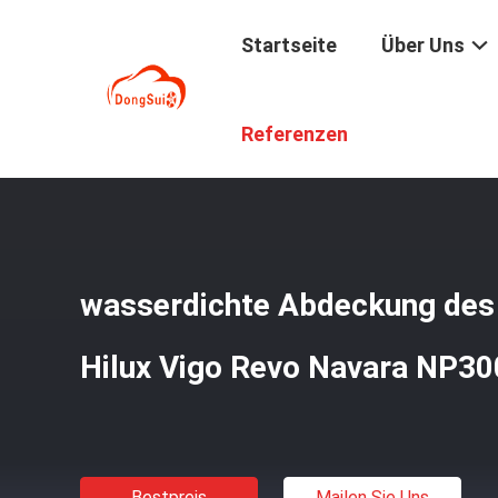
Startseite
Über Uns
Startseite
/
Produkte
/
Tonneau-Bett-Abdeckung
/
Wass
Referenzen
wasserdichte Abdeckung des
Hilux Vigo Revo Navara NP30
Bestpreis
Mailen Sie Uns