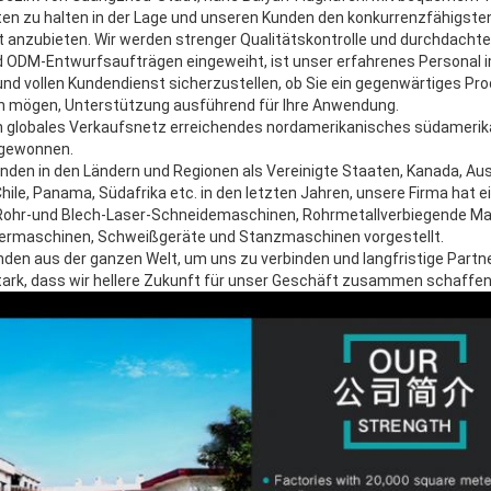
en zu halten in der Lage und unseren Kunden den konkurrenzfähigste
t anzubieten. Wir werden strenger Qualitätskontrolle und durchdach
ODM-Entwurfsaufträgen eingeweiht, ist unser erfahrenes Personal i
und vollen Kundendienst sicherzustellen, ob Sie ein gegenwärtiges P
 mögen, Unterstützung ausführend für Ihre Anwendung.
n globales Verkaufsnetz erreichendes nordamerikanisches südamerika
r gewonnen.
nden in den Ländern und Regionen als Vereinigte Staaten, Kanada, Aust
hile, Panama, Südafrika etc. in den letzten Jahren, unsere Firma hat 
 Rohr-und Blech-Laser-Schneidemaschinen, Rohrmetallverbiegende Ma
iermaschinen, Schweißgeräte und Stanzmaschinen vorgestellt.
nden aus der ganzen Welt, um uns zu verbinden und langfristige Partn
stark, dass wir hellere Zukunft für unser Geschäft zusammen schaffe