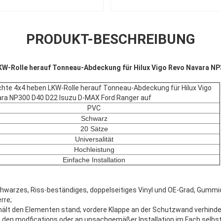
PRODUKT-BESCHREIBUNG
KW-Rolle herauf Tonneau-Abdeckung für Hilux Vigo Revo Navara N
hte 4x4 heben LKW-Rolle herauf Tonneau-Abdeckung für Hilux Vigo
ra NP300 D40 D22 Isuzu D-MAX Ford Ranger auf
PVC
Schwarz
20 Sätze
Universalität
Hochleistung
Einfache Installation
hwarzes, Riss-beständiges, doppelseitiges Vinyl und OE-Grad, Gummi
rre;
ält den Elementen stand; vordere Klappe an der Schutzwand verhindert 
 den modfications oder an unsachgemäßer Installation im Fach selbs