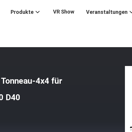
VR Show
Produkte
Veranstaltungen
erdichte Abdeckung Des Tonneau-4x4 Für Hilux Vigo Revo Navara NP
 Tonneau-4x4 für
0 D40