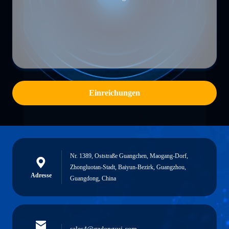
Einreichungen
Nr. 1389, Oststraße Guangchen, Maogang-Dorf,
Zhongluotan-Stadt, Baiyun-Bezirk, Guangzhou,
Adresse
Guangdong, China