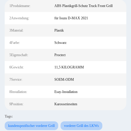
1Produktname:
ABS Plastikgrill-Schutz Truck Front Grill
2Anwendung:
für Isuzu D-MAX 2021
3Material:
Plastik
4Farbe:
Schwarz
5Eigenschaft:
Proctect
6Gewicht:
11,5 KILOGRAMM
7Service:
SOEM-ODM
8Installation:
Esay-Installation
9Position:
Karosserieseiten
Tags:
kundenspezifischer vorderer Grill
vorderer Grill des LKWs