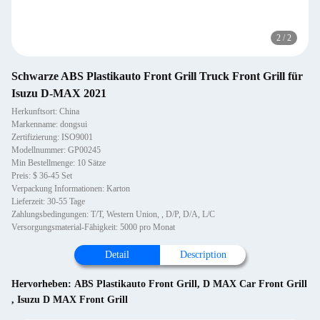
2
/
2
Schwarze ABS Plastikauto Front Grill Truck Front Grill für
Isuzu D-MAX 2021
Herkunftsort: China
Markenname: dongsui
Zertifizierung: ISO9001
Modellnummer: GP00245
Min Bestellmenge: 10 Sätze
Preis: $ 36-45 Set
Verpackung Informationen: Karton
Lieferzeit: 30-55 Tage
Zahlungsbedingungen: T/T, Western Union, , D/P, D/A, L/C
Versorgungsmaterial-Fähigkeit: 5000 pro Monat
Detail
Description
Hervorheben:
ABS Plastikauto Front Grill
,
D MAX Car Front Grill
,
Isuzu D MAX Front Grill