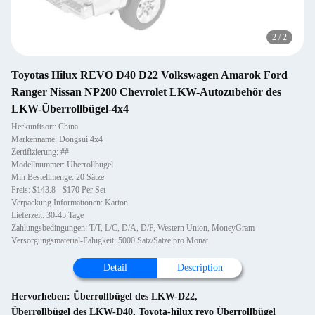
2
/
2
Toyotas Hilux REVO D40 D22 Volkswagen Amarok Ford
Ranger Nissan NP200 Chevrolet LKW-Autozubehör des
LKW-Überrollbügel-4x4
Herkunftsort: China
Markenname: Dongsui 4x4
Zertifizierung: ##
Modellnummer: Überrollbügel
Min Bestellmenge: 20 Sätze
Preis: $143.8 - $170 Per Set
Verpackung Informationen: Karton
Lieferzeit: 30-45 Tage
Zahlungsbedingungen: T/T, L/C, D/A, D/P, Western Union, MoneyGram
Versorgungsmaterial-Fähigkeit: 5000 Satz/Sätze pro Monat
Detail
Description
Hervorheben:
Überrollbügel des LKW-D22
,
Überrollbügel des LKW-D40
,
Toyota-hilux revo Überrollbügel