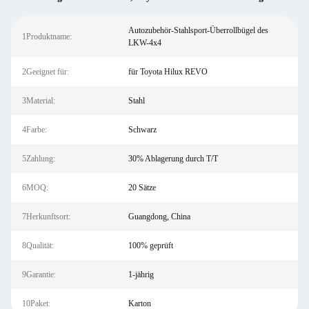
Autozubehör-Stahlsport-Überrollbügel des
1Produktname:
LKW-4x4
2Geeignet für:
für Toyota Hilux REVO
3Material:
Stahl
4Farbe:
Schwarz
5Zahlung:
30% Ablagerung durch T/T
6MOQ:
20 Sätze
7Herkunftsort:
Guangdong, China
8Qualität:
100% geprüft
9Garantie:
1-jährig
10Paket:
Karton