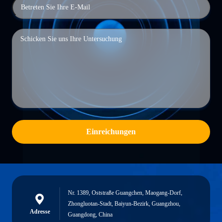
Einreichungen
Nr. 1389, Oststraße Guangchen, Maogang-Dorf,
Zhongluotan-Stadt, Baiyun-Bezirk, Guangzhou,
Adresse
Guangdong, China