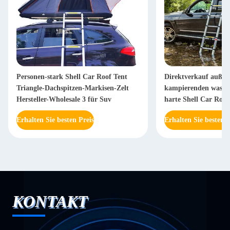
Personen-stark Shell Car Roof Tent
Direktverkauf außer
Triangle-Dachspitzen-Markisen-Zelt
kampierenden wasse
Hersteller-Wholesale 3 für Suv
harte Shell Car Roof
SUVs-Auto
Erhalten Sie besten Preis
Erhalten Sie besten P
KONTAKT