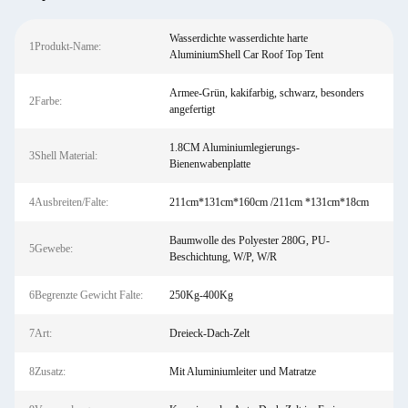
Wasserdichte wasserdichte harte
1Produkt-Name:
AluminiumShell Car Roof Top Tent
Armee-Grün, kakifarbig, schwarz, besonders
2Farbe:
angefertigt
1.8CM Aluminiumlegierungs-
3Shell Material:
Bienenwabenplatte
4Ausbreiten/Falte:
211cm*131cm*160cm /211cm *131cm*18cm
Baumwolle des Polyester 280G, PU-
5Gewebe:
Beschichtung, W/P, W/R
6Begrenzte Gewicht Falte:
250Kg-400Kg
7Art:
Dreieck-Dach-Zelt
8Zusatz:
Mit Aluminiumleiter und Matratze