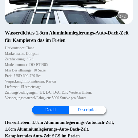
2
/
2
Wasserdichtes 1.8cm Aluminiumlegierungs-Auto-Dach-Zelt
für Kampieren das im Freien
Herkunftsort: China
Markenname: Dongsui
Zertifizierung: SGS
Modellnummer: DO-RT-N05
Min Bestellmenge: 10 Sätze
Preis: USD 600-720 Set
Verpackung Informationen: Karton
Lieferzeit: 15 Arbeitstage
Zahlungsbedingungen: T/T, L/C, D/A, D/P, Western Union,
Versorgungsmaterial-Fähigkeit: 5000 Stücke pro Monat
Detail
Description
Hervorheben:
1.8cm Aluminiumlegierungs-Autodach-Zelt
,
1.8cm Aluminiumlegierungs-Auto-Dach-Zelt
,
Kampierendes Auto-Zelt SGS im Freien