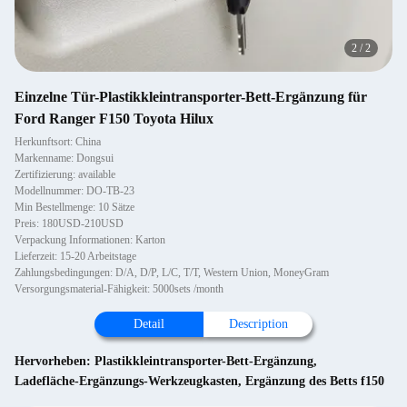
2
/
2
Einzelne Tür-Plastikkleintransporter-Bett-Ergänzung für
Ford Ranger F150 Toyota Hilux
Herkunftsort: China
Markenname: Dongsui
Zertifizierung: available
Modellnummer: DO-TB-23
Min Bestellmenge: 10 Sätze
Preis: 180USD-210USD
Verpackung Informationen: Karton
Lieferzeit: 15-20 Arbeitstage
Zahlungsbedingungen: D/A, D/P, L/C, T/T, Western Union, MoneyGram
Versorgungsmaterial-Fähigkeit: 5000sets /month
Detail
Description
Hervorheben:
Plastikkleintransporter-Bett-Ergänzung
,
Ladefläche-Ergänzungs-Werkzeugkasten
,
Ergänzung des Betts f150