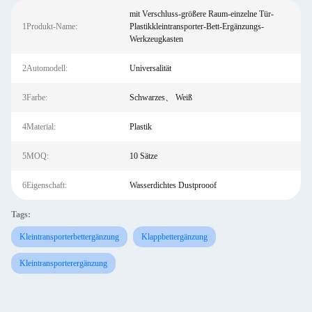
mit Verschluss-größere Raum-einzelne Tür-
1Produkt-Name:
Plastikkleintransporter-Bett-Ergänzungs-
Werkzeugkasten
2Automodell:
Universalität
3Farbe:
Schwarzes、 Weiß
4Material:
Plastik
5MOQ:
10 Sätze
6Eigenschaft:
Wasserdichtes Dustprooof
Tags:
Kleintransporterbettergänzung
Klappbettergänzung
Kleintransporterergänzung