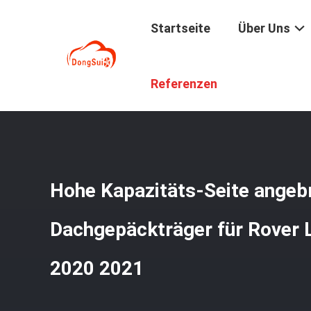
Startseite
Über Uns
Startseite
/
Produkte
/
Autodachgepäckträger
/
Hohe Ka
Referenzen
Hohe Kapazitäts-Seite angeb
Dachgepäckträger für Rover 
2020 2021