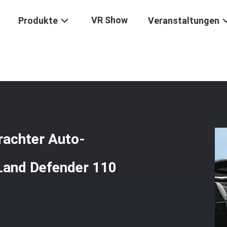
VR Show
Produkte
Veranstaltungen
pazitäts-Seite Angebrachter Auto-Dachgepäckträger Für Rover Land
rachter Auto-
Land Defender 110