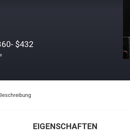
360- $432
is
Beschreibung
EIGENSCHAFTEN