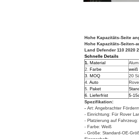
Hohe Kapazitäts-Seite an
Hohe Kapazitäts-Seiten-
Land Defender 110 2020 
Schnelle Details
1.
Material
Alum
2.
Farbe
weiß
3. MOQ
20 S
4.
Auto
Rove
5.
Paket
Stan
6. Lieferfrist
5-15
Spezifikation:
-
Art: Angebrachter Förder
- Einrichtung: Für Rover L
- Platzierung auf Fahrzeug:
- Farbe: Weiß
- Größe: Standard-OE-Grö