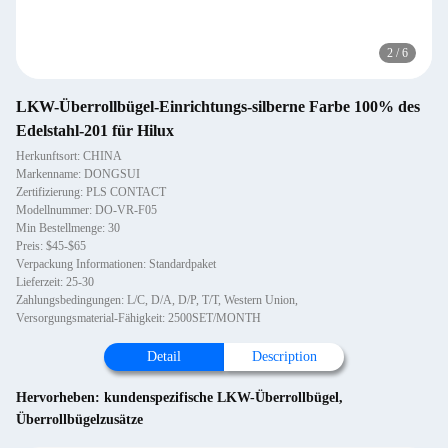
2
/
6
LKW-Überrollbügel-Einrichtungs-silberne Farbe 100% des
Edelstahl-201 für Hilux
Herkunftsort: CHINA
Markenname: DONGSUI
Zertifizierung: PLS CONTACT
Modellnummer: DO-VR-F05
Min Bestellmenge: 30
Preis: $45-$65
Verpackung Informationen: Standardpaket
Lieferzeit: 25-30
Zahlungsbedingungen: L/C, D/A, D/P, T/T, Western Union,
Versorgungsmaterial-Fähigkeit: 2500SET/MONTH
Detail
Description
Hervorheben:
kundenspezifische LKW-Überrollbügel
,
Überrollbügelzusätze