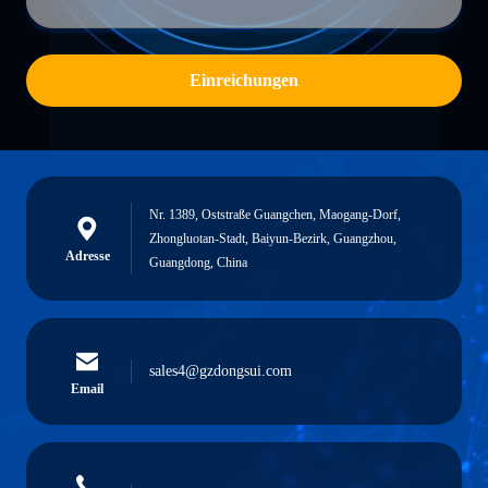
Einreichungen
Nr. 1389, Oststraße Guangchen, Maogang-Dorf,
Zhongluotan-Stadt, Baiyun-Bezirk, Guangzhou,
Adresse
Guangdong, China
sales4@gzdongsui.com
Email