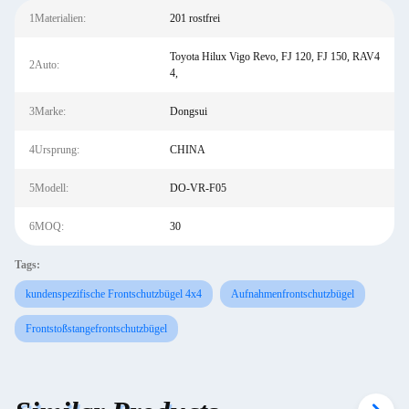
1Materialien:
201 rostfrei
Toyota Hilux Vigo Revo, FJ 120, FJ 150, RAV4
2Auto:
4,
3Marke:
Dongsui
4Ursprung:
CHINA
5Modell:
DO-VR-F05
6MOQ:
30
Tags:
kundenspezifische Frontschutzbügel 4x4
Aufnahmenfrontschutzbügel
Frontstoßstangefrontschutzbügel