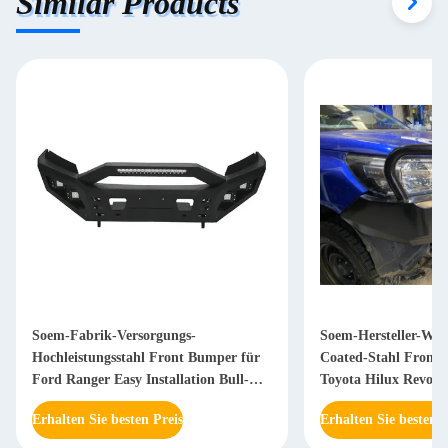
Similar Products
Soem-Fabrik-Versorgungs-
Soem-Hersteller-Who
Hochleistungsstahl Front Bumper für
Coated-Stahl Front 
Ford Ranger Easy Installation Bull-
Toyota Hilux Revo V
Stange
Np 300 D40
Erhalten Sie besten Preis
Erhalten Sie besten P