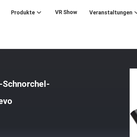
VR Show
Produkte
Veranstaltungen
S Plastik-Kleintransporter-Schnorchel-Schwarzes Für Tayota Hulix R
r-Schnorchel-
evo