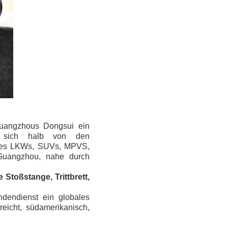
 Guangzhous Dongsui ein
nd sich halb von den
 des LKWs, SUVs, MPVS,
 Guangzhou, nahe durch
 Stoßstange, Trittbrett,
dendienst ein globales
eicht, südamerikanisch,