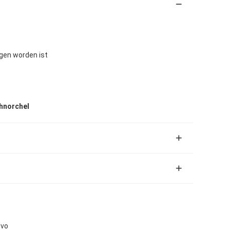
en worden ist
hnorchel
evo