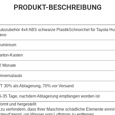
PRODUKT-BESCHREIBUNG
utozubehör 4x4 ABS schwarze PlastikSchnorchel für Tayota Hul
evo
luminium
arton-Kasten
2 Monate
niversalauto
/T 30% als Ablagerung, 70% vor Versand
5-35 Tage, nachdem Ablagerung empfangen worden ist
ormt und hergestellt
, zu verhindern, dass Ihrer Maschine schädliche Elemente einn
twurf trennt, um Wasser vom Luftstrom zu entfernen