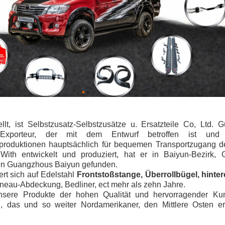
llt, ist Selbstzusatz-Selbstzusätze u. Ersatzteile Co, Ltd.
d Exporteur, der mit dem Entwurf betroffen ist u
sproduktionen hauptsächlich für bequemen Transportzugang
With entwickelt und produziert, hat er in Baiyun-Bezirk,
fen Guangzhous Baiyun gefunden.
ert sich auf Edelstahl
Frontstoßstange, Überrollbügel, hintere
nneau-Abdeckung, Bedliner, ect mehr als zehn Jahre.
nsere Produkte der hohen Qualität und hervorragender Kun
 das und so weiter Nordamerikaner, den Mittlere Osten err