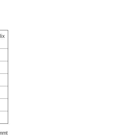
ix
immt