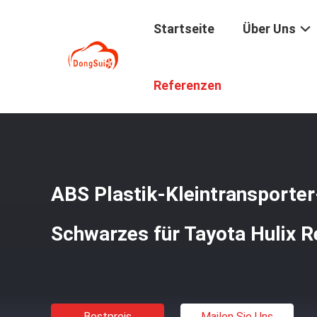
Startseite
Über Uns
Startseite
/
Produkte
/
Kleintransporter-Schnorchel
/
AB
Referenzen
ABS Plastik-Kleintransporte
Schwarzes für Tayota Hulix R
Bestpreis
Mailen Sie Uns