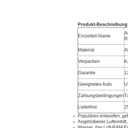
Produkt-Beschreibung
A
Einzelteil-Name
R
Material
A
Verpacken
K
Garantie
1
Geeignetes Auto
U
Zahlungsbedingungen
T
Lieferfrist
2
Populäres entworfen, gef
Angehobener Lufteintritt
Wasser, das Luft-RAM-En