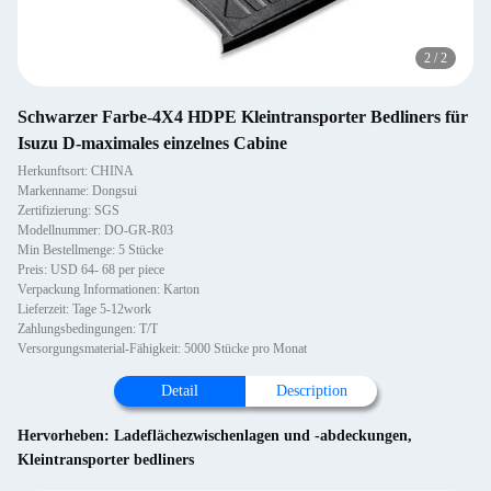
2
/
2
Schwarzer Farbe-4X4 HDPE Kleintransporter Bedliners für
Isuzu D-maximales einzelnes Cabine
Herkunftsort: CHINA
Markenname: Dongsui
Zertifizierung: SGS
Modellnummer: DO-GR-R03
Min Bestellmenge: 5 Stücke
Preis: USD 64- 68 per piece
Verpackung Informationen: Karton
Lieferzeit: Tage 5-12work
Zahlungsbedingungen: T/T
Versorgungsmaterial-Fähigkeit: 5000 Stücke pro Monat
Detail
Description
Hervorheben:
Ladeflächezwischenlagen und -abdeckungen
,
Kleintransporter bedliners