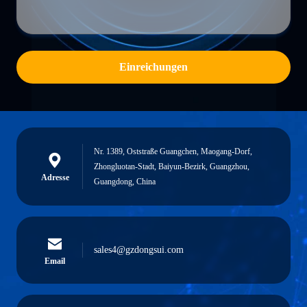
Einreichungen
Nr. 1389, Oststraße Guangchen, Maogang-Dorf,
Zhongluotan-Stadt, Baiyun-Bezirk, Guangzhou,
Adresse
Guangdong, China
sales4@gzdongsui.com
Email