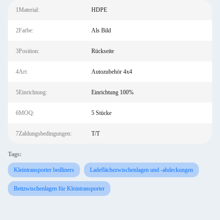
1Material:
HDPE
2Farbe:
Als Bild
3Position:
Rückseite
4Art:
Autozubehör 4x4
5Einrichtung:
Einrichtung 100%
6MOQ:
5 Stücke
7Zahlungsbedingungen:
T/T
Tags:
Kleintransporter bedliners
Ladeflächezwischenlagen und -abdeckungen
Bettzwischenlagen für Kleintransporter