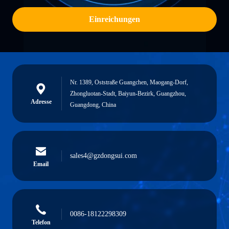
Einreichungen
Nr. 1389, Oststraße Guangchen, Maogang-Dorf,
Zhongluotan-Stadt, Baiyun-Bezirk, Guangzhou,
Adresse
Guangdong, China
sales4@gzdongsui.com
Email
0086-18122298309
Telefon