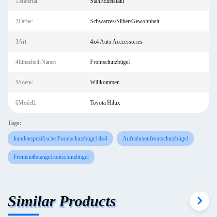
1Material:
Stahl/Edelstahl
2Farbe:
Schwarzes/Silber/Gewohnheit
3Art:
4x4 Auto Acccessories
4Einzelteil-Name:
Frontschutzbügel
5Soem:
Willkommen
6Modell:
Toyota Hilux
Tags:
kundenspezifische Frontschutzbügel 4x4
Aufnahmenfrontschutzbügel
Frontstoßstangefrontschutzbügel
Similar Products