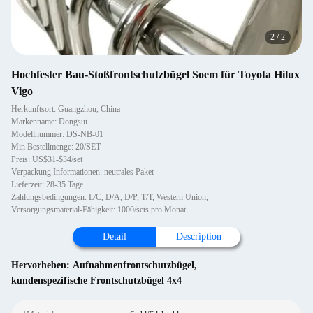
2
/
2
Hochfester Bau-Stoßfrontschutzbügel Soem für Toyota Hilux
Vigo
Herkunftsort: Guangzhou, China
Markenname: Dongsui
Modellnummer: DS-NB-01
Min Bestellmenge: 20/SET
Preis: US$31-$34/set
Verpackung Informationen: neutrales Paket
Lieferzeit: 28-35 Tage
Zahlungsbedingungen: L/C, D/A, D/P, T/T, Western Union,
Versorgungsmaterial-Fähigkeit: 1000/sets pro Monat
Detail
Description
Hervorheben:
Aufnahmenfrontschutzbügel
,
kundenspezifische Frontschutzbügel 4x4