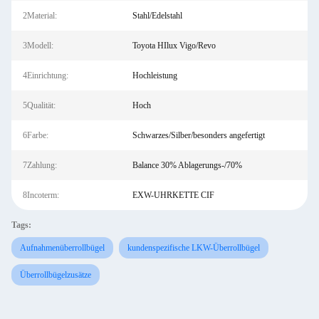
2Material:
Stahl/Edelstahl
3Modell:
Toyota HIlux Vigo/Revo
4Einrichtung:
Hochleistung
5Qualität:
Hoch
6Farbe:
Schwarzes/Silber/besonders angefertigt
7Zahlung:
Balance 30% Ablagerungs-/70%
8Incoterm:
EXW-UHRKETTE CIF
Tags:
Aufnahmenüberrollbügel
kundenspezifische LKW-Überrollbügel
Überrollbügelzusätze