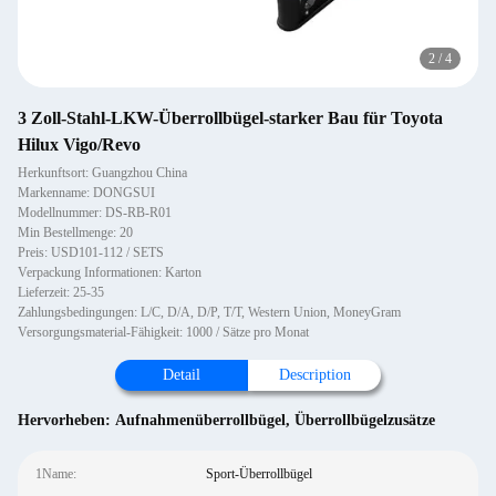
2
/
4
3 Zoll-Stahl-LKW-Überrollbügel-starker Bau für Toyota
Hilux Vigo/Revo
Herkunftsort: Guangzhou China
Markenname: DONGSUI
Modellnummer: DS-RB-R01
Min Bestellmenge: 20
Preis: USD101-112 / SETS
Verpackung Informationen: Karton
Lieferzeit: 25-35
Zahlungsbedingungen: L/C, D/A, D/P, T/T, Western Union, MoneyGram
Versorgungsmaterial-Fähigkeit: 1000 / Sätze pro Monat
Detail
Description
Hervorheben:
Aufnahmenüberrollbügel
,
Überrollbügelzusätze
1Name:
Sport-Überrollbügel