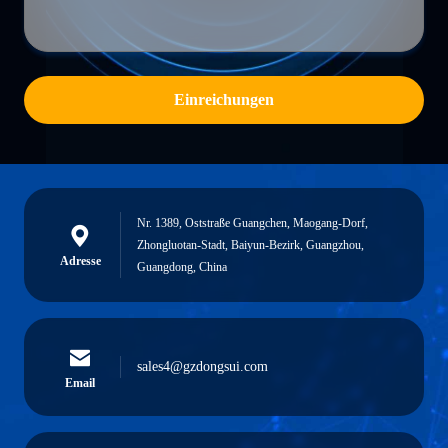
Einreichungen
Nr. 1389, Oststraße Guangchen, Maogang-Dorf,
Zhongluotan-Stadt, Baiyun-Bezirk, Guangzhou,
Adresse
Guangdong, China
sales4@gzdongsui.com
Email