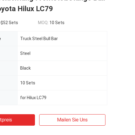
oyota Hilux LC79
~$52 Sets
MOQ:
10 Sets
e
Truck Steel Bull Bar
Steel
Black
10 Sets
for Hilux LC79
tpreis
Mailen Sie Uns