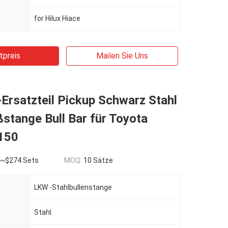
for Hilux Hiace
tpreis
Mailen Sie Uns
Ersatzteil Pickup Schwarz Stahl
stange Bull Bar für Toyota
150
 ~$274 Sets
MOQ:
10 Sätze
LKW -Stahlbullenstange
Stahl