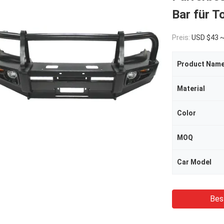
Bar für T
Preis:
USD $43 
Product Nam
Material
Color
MOQ
Car Model
Bes