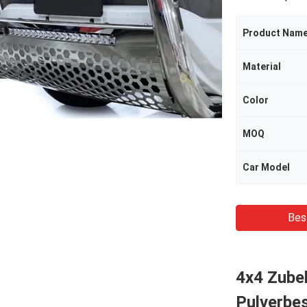
Product Nam
Material
Color
MOQ
Car Model
Bes
4x4 Zubeh
Pulverbe