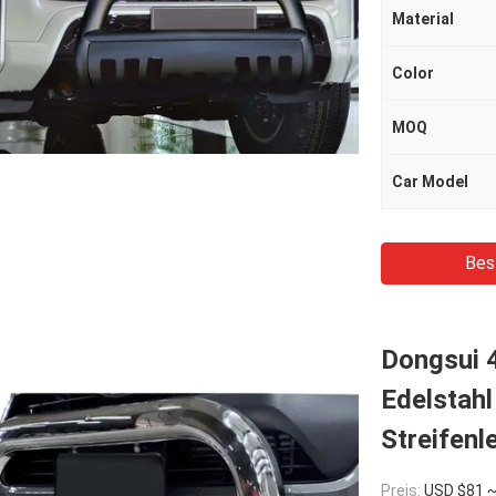
Material
Color
MOQ
Car Model
Bes
Dongsui 4
Edelstahl
Streifenl
Preis:
USD $81 