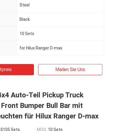
Steel
Black
10 Sets
for Hilux Ranger D-max
tpreis
Mailen Sie Uns
x4 Auto-Teil Pickup Truck
 Front Bumper Bull Bar mit
euchten für Hilux Ranger D-max
~$105 Sets
MOQ:
10 Sets