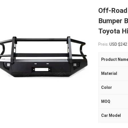
Off-Road
Bumper Bu
Toyota H
Preis:
USD $242
Product Nam
Material
Color
MOQ
Car Model