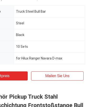
e
Truck Steel Bull Bar
Steel
Black
10 Sets
for Hilux Ranger Navara D-max
tpreis
Mailen Sie Uns
ör Pickup Truck Stahl
schichtung Frontstoßstange Bull